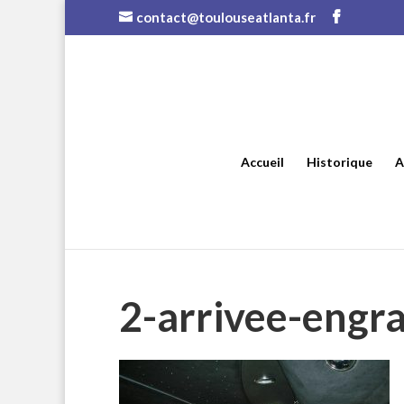
contact@toulouseatlanta.fr
Accueil
Historique
A
2-arrivee-engra