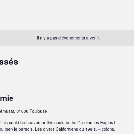
Il n’y a pas d’évènements à venir.
assés
rnie
émusat, 31000 Toulouse
This could be heaven or this could be hell”: selon les Eagles1,
r ou bien le paradis. Les divers Californiens du 19e s. – colons,