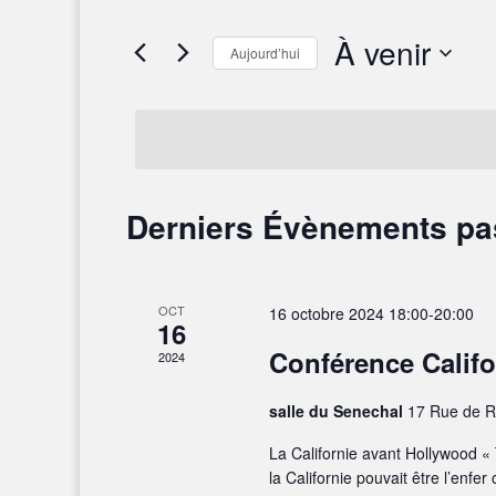
À venir
Aujourd’hui
Sélectionnez
une
date.
Derniers Évènements p
OCT
16 octobre 2024 18:00
-
20:00
16
Conférence Califo
2024
salle du Senechal
17 Rue de R
La Californie avant Hollywood « 
la Californie pouvait être l’enfe