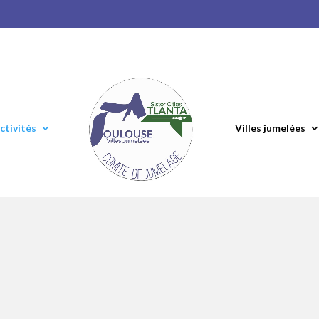
ctivités
Villes jumelées