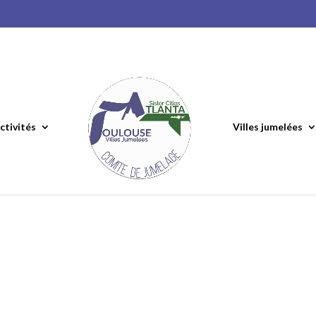
ctivités
Villes jumelées