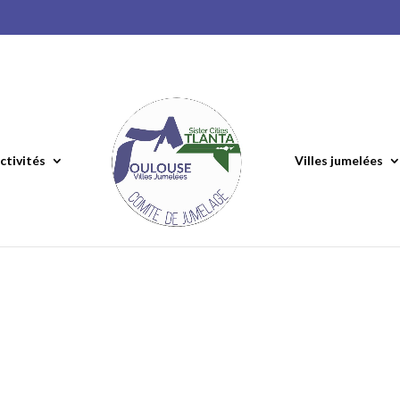
ctivités
Villes jumelées