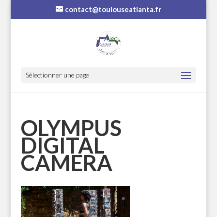
contact@toulouseatlanta.fr
Sélectionner une page
OLYMPUS
DIGITAL
CAMERA