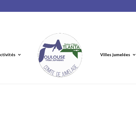
ctivités
Villes jumelées