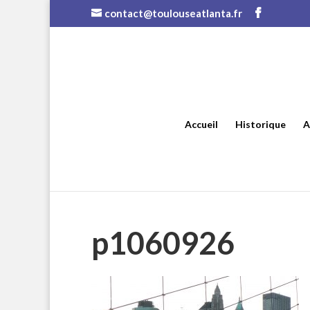
contact@toulouseatlanta.fr
Accueil
Historique
A
p1060926