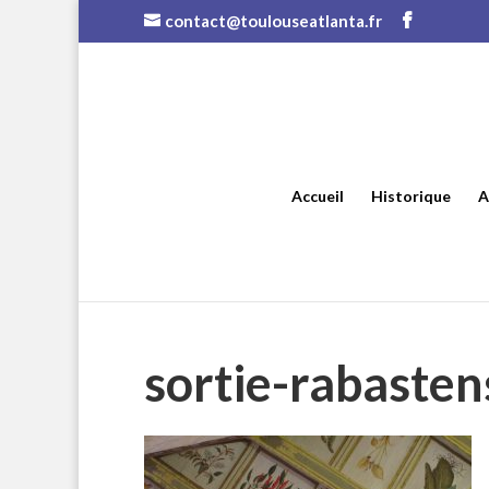
contact@toulouseatlanta.fr
Accueil
Historique
A
sortie-rabasten