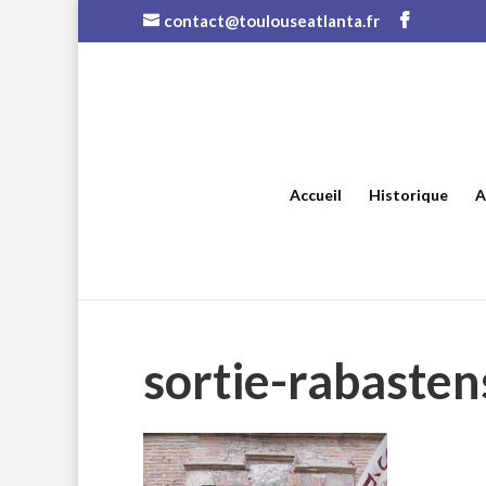
contact@toulouseatlanta.fr
Accueil
Historique
A
sortie-rabasten