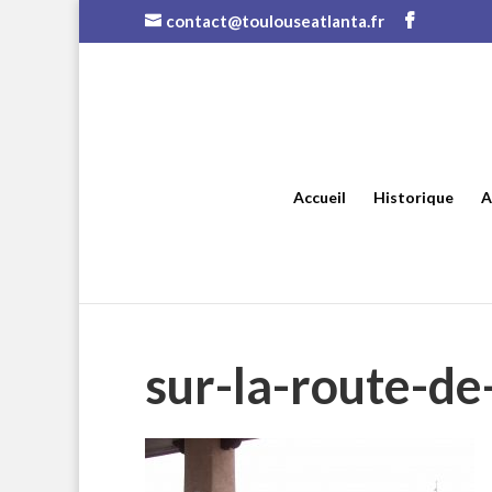
contact@toulouseatlanta.fr
Accueil
Historique
A
sur-la-route-de