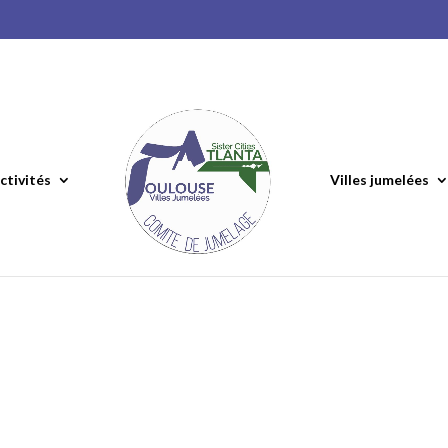
ctivités
Villes jumelées