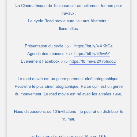
L
a Cinémathèque de Toulouse est actuellement fermée pour
travaux.
Le cycle Road movie aura lieu aux Abattoirs :
liens utiles
Présentation du cycle >>>
https://bit.ly/4iXKhOe
Agenda des séances >>>
https://bit.ly/4j8rv6Z
Evénement Facebook >>>
https://fb.me/e/2X7pIsqqD
Le road movie est un genre purement cinématographique.
Peut-être le plus cinématographique. Parce qu’il est un genre
du mouvement.
L
e road movie est né avec les années 1960,
Nous disposerons de 10 invitations , je pourrai en distribuer le
13 mai.
les horaires des séances sont 16 h ou 18 h.