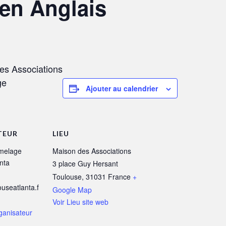
en Anglais
des Associations
ge
Ajouter au calendrier
TEUR
LIEU
melage
Maison des Associations
nta
3 place Guy Hersant
Toulouse
,
31031
France
+
useatlanta.f
Google Map
Voir Lieu site web
rganisateur