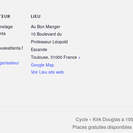
TEUR
LIEU
melage
Au Bon Manger
nta
10 Boulevard du
Professeur Léopold
useatlanta.f
Escande
Toulouse
,
31000
France
+
rganisateur
Google Map
Voir Lieu site web
Cycle « Kirk Douglas a 10
Places gratuites disponibles