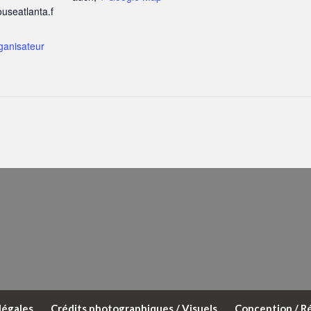
useatlanta.f
rganisateur
légales
Crédits photographiques / Visuels
Conception / Ré