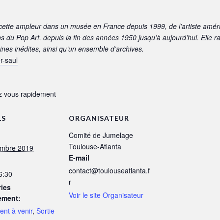
 cette ampleur dans un musée en France depuis 1999, de l’artiste améri
ns du Pop Art, depuis la fin des années 1950 jusqu’à aujourd’hui. Elle
aines inédites, ainsi qu’un ensemble d’archives.
r-saul
ez vous rapidement
LS
ORGANISATEUR
Comité de Jumelage
Toulouse-Atlanta
embre 2019
E-mail
contact@toulouseatlanta.f
6:30
r
ies
Voir le site Organisateur
ement:
nt à venir
,
Sortie