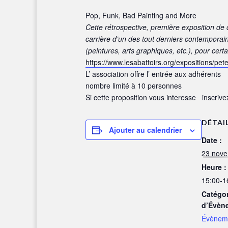
Pop, Funk, Bad Painting and More
Cette rétrospective, première exposition de
carrière d’un des tout derniers contemporai
(peintures, arts graphiques, etc.), pour cert
https://www.lesabattoirs.org/
expositions/pete
L’ association offre l’ entrée aux adhérents
nombre limité à 10 personnes
Si cette proposition vous interesse inscriv
DÉTAI
Ajouter au calendrier
Date :
23 nov
Heure :
15:00-1
Catégor
d’Évèn
Évèneme