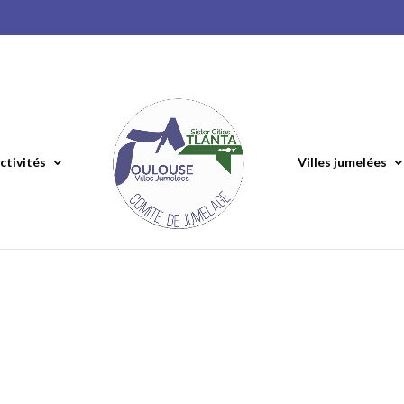
ctivités
Villes jumelées