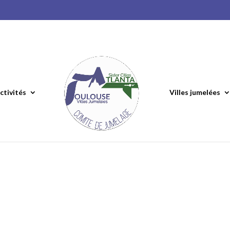
ctivités
Villes jumelées