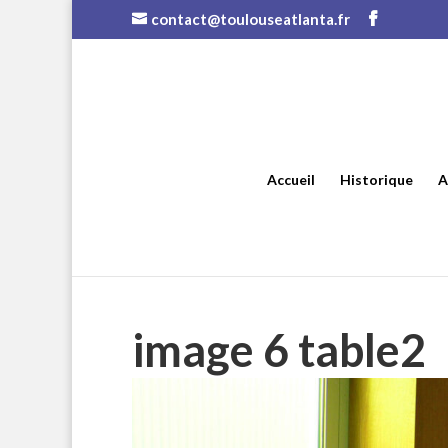
contact@toulouseatlanta.fr
Accueil
Historique
A
image 6 table2