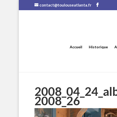
contact@toulouseatlanta.fr
Accueil
Historique
A
2008_04_24_al
2008_26