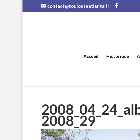
contact@toulouseatlanta.fr
Accueil
Historique
A
2008_04_24_al
2008_29