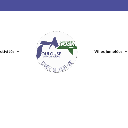
ctivités
Villes jumelées