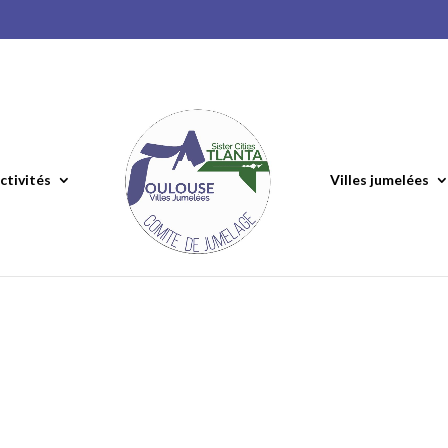
ctivités
Villes jumelées