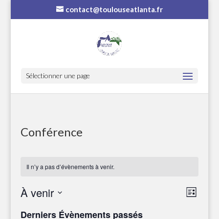
contact@toulouseatlanta.fr
Sélectionner une page
Conférence
Il n’y a pas d’évènements à venir.
Navi
Nav
À venir
Liste
de
par
Sélectionnez
vue
Derniers Évènements passés
une