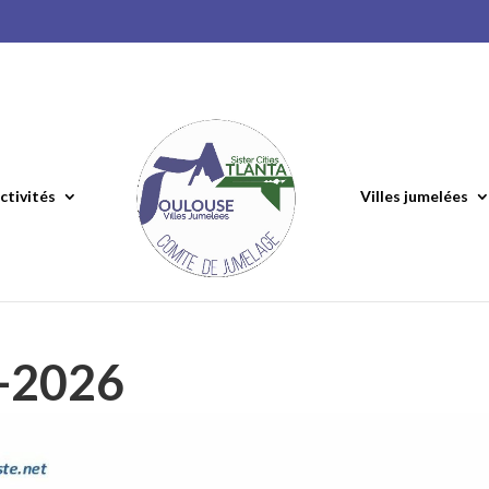
ctivités
Villes jumelées
n-2026